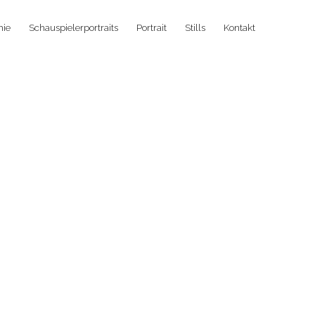
hie
Schauspielerportraits
Portrait
Stills
Kontakt