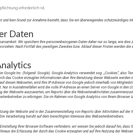
flichtung erforderlich ist,
 ist und kein Grund zur Annahme besteht, dass Sie ein überwiegendes schutzwürdiges In
er Daten
rsamkeit. Wir speichern Ihre personenbezogenen Daten daher nur so lange, wie dies zu
 vorsehen. Nach Fortfall des jeweiligen Zweckes bzw. Ablauf dieser Fristen werden di
nalytics
r Google Inc. (folgend: Google). Google Analytics verwendet sog. „Cookies“, also Tex
rch das Cookie erzeugten Informationen über Ihre Benutzung dieser Webseite werden i
auf diesen Webseiten, wird Ihre IP-Adresse von Google jedoch innerhalb von Mitglieds
ur in Ausnahmefällen wird die volle IP-Adresse an einen Server von Google in den US
ng der Webseite auszuwerten, um Reports über die Webseitenaktivitäten zusammenzust
itenbetreiber zu erbringen. Die im Rahmen von Google Analytics von Ihrem Browser üb
tzung der Website und in der Zusammenstellung von Reports über Aktivitäten auf der 
Die Verarbeitung beruht auf dem berechtigten Interesse des Webseitenbetreibers.
nstellung Ihrer Browser-Software verhindern; wir weisen Sie jedoch darauf hin, dass S
hinaus die Erfassung der durch das Cookie erzeugten und auf Ihre Nutzung der Webseit