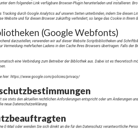
unter dem folgenden Link verfügbare Browser-Plugin herunterladen und installieren:
Bro
s Tracking durch Google Analytics auf unseren Seiten unterbinden, indem Sie
diesen Li
ese Website und für diesen Browser zukünftig verhindert, so lange das Cookie in Ihrem Br
liotheken (Google Webfonts)
chend darzustellen, verwenden wir auf dieser Website Scriptbibliotheken und Schriftb
r Vermeidung mehrfachen Ladens in den Cache Ihres Browsers übertragen. Falls der Br
tomatisch eine Verbindung zum Betreiber der Bibliothek aus. Dabei ist es theoretisch mö
ben.
e hier:
https://www.google.com/policies/privacy/
nschutzbestimmungen
t sie stets den aktuellen rechtlichen Anforderungen entspricht oder um Änderungen uns
 die neue Datenschutzerklärung.
utzbeauftragten
e E-Mail oder wenden Sie sich direkt an die für den Datenschutz verantwortliche Perso