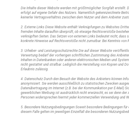
Die Inhalte dieser Website werden mit größtmöglicher Sorgfalt erstellt. D
erfolgt auf eigene Gefahr des Nutzers. Namentlich gekennzeichnete Beit
keinerlei Vertragsverhältnis zwischen dem Nutzer und dem Anbieter zust
2. Externe Links Diese Website enthält Verknüpfungen zu Websites Dritter
fremden Inhalte daraufhin überprüft, ob etwaige Rechtsverstöße bestehen.
verknüpften Seiten. Das Setzen von externen Links bedeutet nicht, dass s
konkrete Hinweise auf Rechtsverstöße nicht zumutbar. Bei Kenntnis von 
3. Urheber- und Leistungsschutzrechte Die auf dieser Website veröffent
Verwertung bedarf der vorherigen schriftlichen Zustimmung des Anbieters
Inhalten in Datenbanken oder anderen elektronischen Medien und Systemen.
nicht gestattet und strafbar. Lediglich die Herstellung von Kopien und Do
Erlaubnis zulässig.
4. Datenschutz Durch den Besuch der Website des Anbieters können Infor
anonymisiert. Sie werden ausschließlich zu statistischen Zwecken ausgewe
Datenübertragung im Internet (z.B. bei der Kommunikation per E-Mail) S
gewerblichen Werbung ist ausdrücklich nicht erwünscht, es sei denn der A
Personen widersprechen hiermit jeder kommerziellen Verwendung und We
5. Besondere Nutzungsbedingungen Soweit besondere Bedingungen für ein
diesem Falle gelten im jeweiligen Einzelfall die besonderen Nutzungsbe