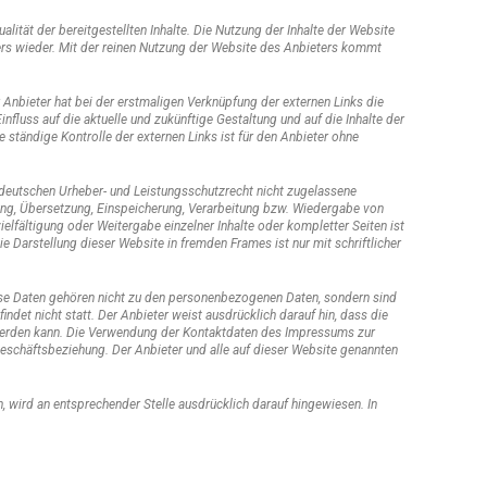
lität der bereitgestellten Inhalte. Die Nutzung der Inhalte der Website
ers wieder. Mit der reinen Nutzung der Website des Anbieters kommt
r Anbieter hat bei der erstmaligen Verknüpfung der externen Links die
nfluss auf die aktuelle und zukünftige Gestaltung und auf die Inhalte der
e ständige Kontrolle der externen Links ist für den Anbieter ohne
 deutschen Urheber- und Leistungsschutzrecht nicht zugelassene
tung, Übersetzung, Einspeicherung, Verarbeitung bzw. Wiedergabe von
elfältigung oder Weitergabe einzelner Inhalte oder kompletter Seiten ist
e Darstellung dieser Website in fremden Frames ist nur mit schriftlicher
iese Daten gehören nicht zu den personenbezogenen Daten, sondern sind
det nicht statt. Der Anbieter weist ausdrücklich darauf hin, dass die
t werden kann. Die Verwendung der Kontaktdaten des Impressums zur
e Geschäftsbeziehung. Der Anbieter und alle auf dieser Website genannten
ird an entsprechender Stelle ausdrücklich darauf hingewiesen. In