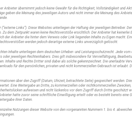
er Anbieter übernimmt jedoch keine Gewähr für die Richtigkeit, Vollständigkeit und Aktua
räge geben die Meinung des jeweiligen Autors und nicht immer die Meinung des Anbiet
ande.
 (“externe Links”). Diese Websites unterliegen der Haftung der jeweiligen Betreiber. De
 Zu dem Zeitpunkt waren keine Rechtsverstöße ersichtlich. Der Anbieter hat keinerlei Ei
ich der Anbieter die hinter dem Verweis oder Link liegenden Inhalte zu Eigen macht. Ein
Rechtsverstößen werden jedoch derartige externe Links unverzüglich gelöscht.
lichten Inhalte unterliegen dem deutschen Urheber- und Leistungsschutzrecht. Jede vom
 oder jeweiligen Rechteinhabers. Dies gilt insbesondere für Vervielfältigung, Bearbei
 Inhalte und Rechte Dritter sind dabei als solche gekennzeichnet. Die unerlaubte Vervi
wnloads für den persönlichen, privaten und nicht kommerziellen Gebrauch ist erlaubt. Di
mationen über den Zugriff (Datum, Uhrzeit, betrachtete Seite) gespeichert werden. D
rtet. Eine Weitergabe an Dritte, zu kommerziellen oder nichtkommerziellen Zwecken, fin
icherheitslücken aufweisen und nicht lückenlos vor dem Zugriff durch Dritte geschütz
nbieter hatte zuvor seine schriftliche Einwilligung erteilt oder es besteht bereits ein
itergabe ihrer Daten.
zelne Nutzungen dieser Website von den vorgenannten Nummern 1. bis 4. abweichen, w
dingungen.