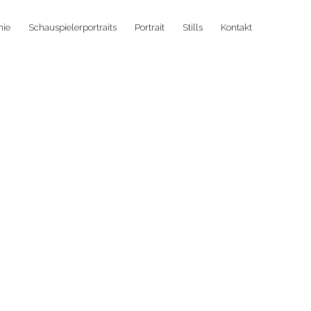
hie
Schauspielerportraits
Portrait
Stills
Kontakt