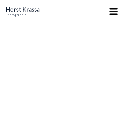
Zum
Main
Horst Krassa
Inhalt
Menu
Photographie
springen